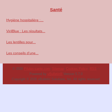
Santé
Hygiène hospitalière :...
VirilBlue : Les résultats...
Les lentilles pour...
Les conseils d’une...
© 2026
Pilules-sante.com
-
Sitemap
-
Cookies Policy
-
RSS
-
-
Powered by
vBulletin®
Version 5.7.0
Copyright © 2026 vBulletin Solutions, Inc. All rights reserved.