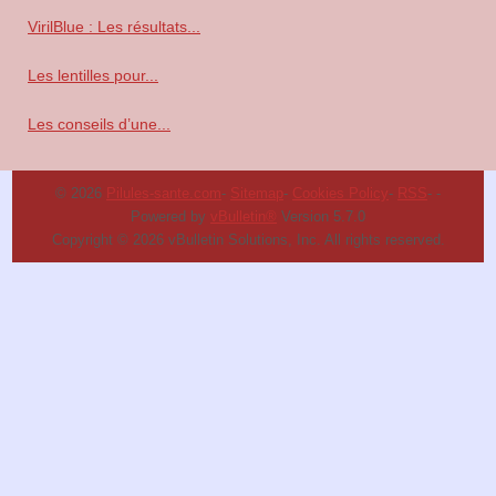
VirilBlue : Les résultats...
Les lentilles pour...
Les conseils d’une...
© 2026
Pilules-sante.com
-
Sitemap
-
Cookies Policy
-
RSS
-
-
Powered by
vBulletin®
Version 5.7.0
Copyright © 2026 vBulletin Solutions, Inc. All rights reserved.