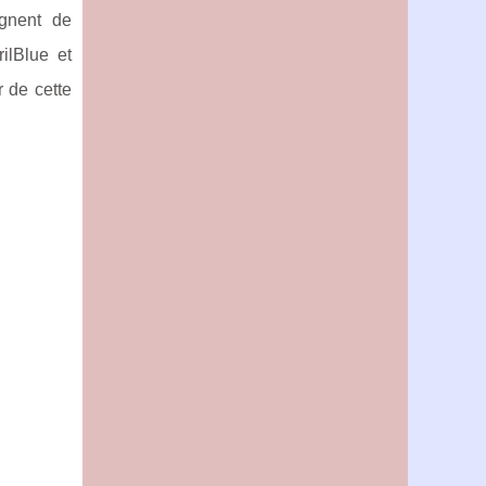
ignent de
ilBlue et
r de cette