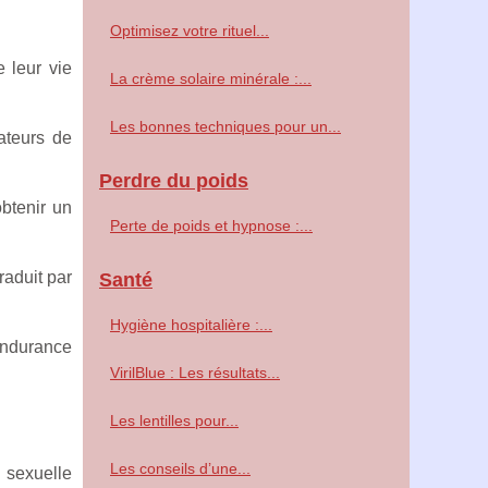
Optimisez votre rituel...
 leur vie
La crème solaire minérale :...
Les bonnes techniques pour un...
sateurs de
Perdre du poids
obtenir un
Perte de poids et hypnose :...
raduit par
Santé
Hygiène hospitalière :...
endurance
VirilBlue : Les résultats...
Les lentilles pour...
Les conseils d’une...
 sexuelle