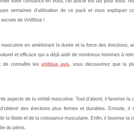
nter votre confiance en vous, cet article est fait pour vous. N
ques semaines d'utilisation de ce pack et vous expliquer c
 secrets de VirilBlue !
té masculine en améliorant la durée et la force des érections, a
it naturel et efficace qui a déjà aidé de nombreux hommes à ret
x de connaître les
virilblue avis
, vous découvrirez que la pl
s aspects de la virilité masculine. Tout d'abord, il favorise la c
'obtenir des érections plus fermes et durables. Ensuite, il s
 la libido et de la croissance musculaire. Enfin, il favorise la 
lle du pénis.