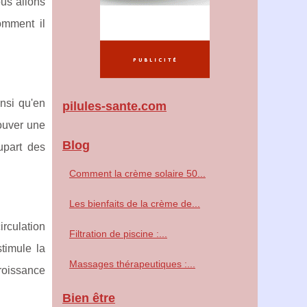
ous allons
omment il
insi qu'en
pilules-sante.com
rouver une
Blog
upart des
Comment la crème solaire 50...
Les bienfaits de la crème de...
irculation
Filtration de piscine :...
timule la
Massages thérapeutiques :...
croissance
Bien être