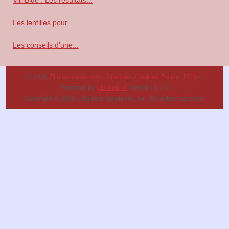
VirilBlue : Les résultats...
Les lentilles pour...
Les conseils d’une...
© 2026
Pilules-sante.com
-
Sitemap
-
Cookies Policy
-
RSS
-
-
Powered by
vBulletin®
Version 5.7.0
Copyright © 2026 vBulletin Solutions, Inc. All rights reserved.